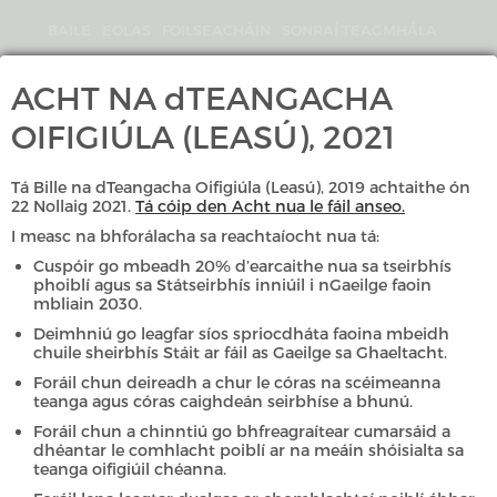
Skip
to
BAILE
EOLAS
FOILSEACHÁIN
SONRAÍ TEAGMHÁLA
main
content
Search
ACHT NA dTEANGACHA
An
OIFIGIÚLA (LEASÚ), 2021
Coimisinéir
Teanga
Tá Bille na dTeangacha Oifigiúla (Leasú), 2019 achtaithe ón
22 Nollaig 2021.
Tá cóip den Acht nua le fáil anseo.
I measc na bhforálacha sa reachtaíocht nua tá:
Cuspóir go mbeadh 20% d’earcaithe nua sa tseirbhís
GAEILGE
ENGLISH
phoiblí agus sa Státseirbhís inniúil i nGaeilge faoin
mbliain 2030.
ROGHCHLÁR
Deimhniú go leagfar síos spriocdháta faoina mbeidh
chuile sheirbhís Stáit ar fáil as Gaeilge sa Ghaeltacht.
Foráil chun deireadh a chur le córas na scéimeanna
»
»
Eolas
Ceisteanna Coitianta
teanga agus córas caighdeán seirbhíse a bhunú.
Foráil chun a chinntiú go bhfreagraítear cumarsáid a
dhéantar le comhlacht poiblí ar na meáin shóisialta sa
teanga oifigiúil chéanna.