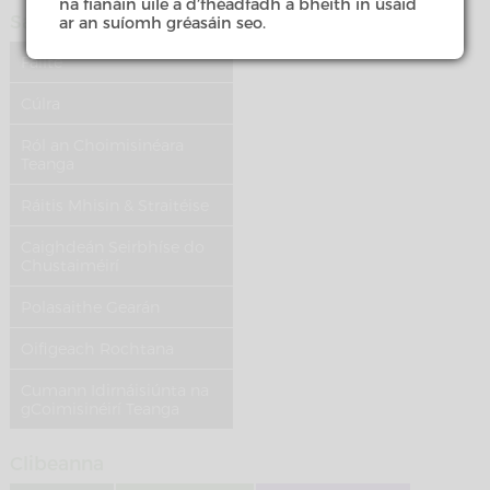
na fianáin uile a d’fhéadfadh a bheith in úsáid
Sa Rannóg Seo
ar an suíomh gréasáin seo.
Fáilte
Cúlra
Ról an Choimisinéara
Teanga
Ráitis Mhisin & Straitéise
Caighdeán Seirbhíse do
Chustaiméirí
Polasaithe Gearán
Oifigeach Rochtana
Cumann Idirnáisiúnta na
gCoimisinéirí Teanga
Clibeanna