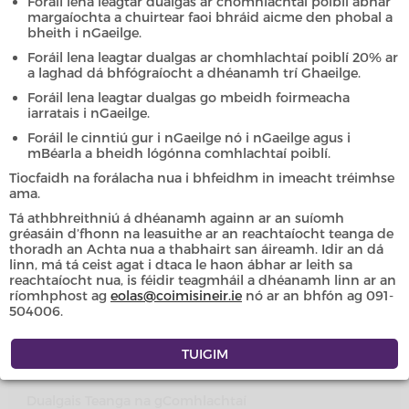
Ceisteanna Coitianta
Foráil lena leagtar dualgas ar chomhlachtaí poiblí ábhar
margaíochta a chuirtear faoi bhráid aicme den phobal a
bheith i nGaeilge.
Foráil lena leagtar dualgas ar chomhlachtaí poiblí 20% ar
a laghad dá bhfógraíocht a dhéanamh trí Ghaeilge.
Tugtar eolas anseo maidir le ceisteanna atá curtha ag an
bpobal agus ag comhlachtaí poiblí ar an Oifig seo.
Foráil lena leagtar dualgas go mbeidh foirmeacha
iarratais i nGaeilge.
Más mian leat eolas breise a fháil, déan teagmháil linn nó
Foráil le cinntiú gur i nGaeilge nó i nGaeilge agus i
déan an
Treoirleabhar dátheangach faoi Acht na
mBéarla a bheidh lógónna comhlachtaí poiblí.
dTeangacha Oifigiúla a íoslódáil
.
Tiocfaidh na forálacha nua i bhfeidhm in imeacht tréimhse
ama.
Tá athbhreithniú á dhéanamh againn ar an suíomh
gréasáin d’fhonn na leasuithe ar an reachtaíocht teanga de
ÍOSLÓDÁIL
thoradh an Achta nua a thabhairt san áireamh. Idir an dá
linn, má tá ceist agat i dtaca le haon ábhar ar leith sa
reachtaíocht nua, is féidir teagmháil a dhéanamh linn ar an
ríomhphost ag
eolas@coimisineir.ie
nó ar an bhfón ag 091-
Cearta Teanga
504006.
Ceisteanna Ginearálta faoi Acht na
dTeangacha Oifigiúla
Dualgais Teanga na gComhlachtaí