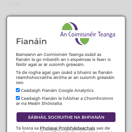
Poiblí
Comhlachtaí Poiblí faoin Acht
(PDF)
Scéimeanna Teanga
Fianáin
Gearáin & Imscrúduithe
Baineann an Coimisinéir Teanga úsáid as
Ceisteanna Coitianta
fianáin le go mbeidh an t-eispéireas is fearr is
féidir agat ar ár suíomh gréasáin.
Comhfhreagras le comhlachtaí
Tá de rogha agat gan úsáid a bhaint as fianáin
poiblí
réamhshocraithe áirithe ar an suíomh gréasáin
seo:
Cora poist ó Chomhlachtaí Poiblí
Ceadaigh Fianáin Google Analytics
Ceadaigh Fianáin le hÁbhar a Chomhroinnt
ar na Meáin Shóisialta
Foilseacháin ó Chomhlachtaí
Poiblí
Tá liosta sa
Pholasaí Príobháideachais
seo de