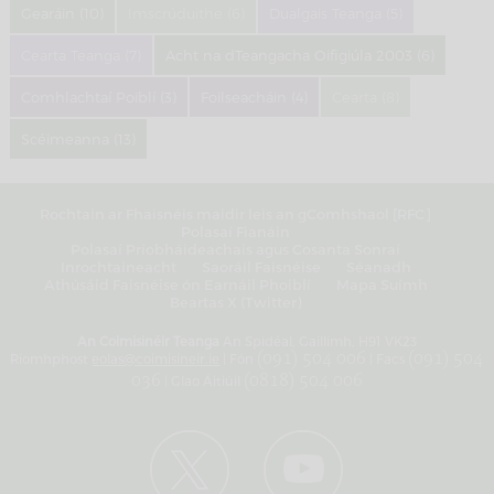
Gearáin (10)
Imscrúduithe (6)
Dualgais Teanga (5)
Cearta Teanga (7)
Acht na dTeangacha Oifigiúla 2003 (6)
Comhlachtaí Poiblí (3)
Foilseacháin (4)
Cearta (8)
Scéimeanna (13)
Rochtain ar Fhaisnéis maidir leis an gComhshaol [RFC]
Polasaí Fianáin
Polasaí Príobháideachais agus Cosanta Sonraí
Inrochtaineacht
Saoráil Faisnéise
Séanadh
Athúsáid Faisnéise ón Earnáil Phoiblí
Mapa Suímh
Beartas X (Twitter)
An Coimisinéir Teanga
An Spidéal, Gaillimh, H91 VK23
Ríomhphost
eolas@coimisineir.ie
| Fón
(091) 504 006
| Facs
(091) 504
036
| Glao Áitiúil
(0818) 504 006